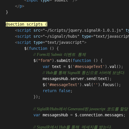
</
p
>
}

@section scripts {
<
script
src
=
"~/Scripts/jquery.signalR-1.0.1.js"
t
<
script
src
=
"~/signalr/hubs"
type
=
"text/javascrip
<
script
type
=
"text/javascript"
>
$
(
function
()
{
// Form의 Submit 이벤트  통제
$
(
"form"
).
submit
(
function
()
{
var
text
=
$
(
'#messageText'
).
val
();
// Hub를 통해 SignalR 통신으로 서버에 보낸다.
messagesHub
.
server
.
send
(
text
);
$
(
'#messageText'
).
val
(
''
).
focus
();
return
false
;
});
// SiglalR/Hubs에서 Generated된 javascript 코드를 할당
var
messagesHub
=
$
.
connection
.
messages
;
// SignalR에서 Hub를 통해  메세지를 받는다.