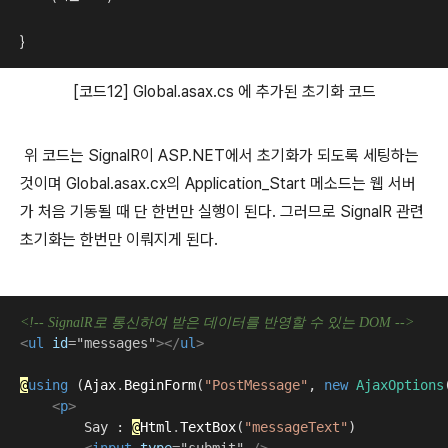
}
[코드12] Global.asax.cs 에 추가된 초기화 코드
위 코드는 SignalR이 ASP.NET에서 초기화가 되도록 세팅하는
것이며 Global.asax.cx의 Application_Start 메소드는 웹 서버
가 처음 기동될 때 단 한번만 실행이 된다. 그러므로 SignalR 관련
초기화는 한번만 이뤄지게 된다.
<!-- SignalR로 통신하여 받은 데이터를 반영할 수 있는 DOM -->
<
ul
id
=
"messages"
></
ul
>
@
using
 (
Ajax
.
BeginForm
(
"PostMessage"
, 
new
AjaxOptions
<
p
>
        Say : 
@
Html
.
TextBox
(
"messageText"
)

<
input
type
=
"submit"
/>