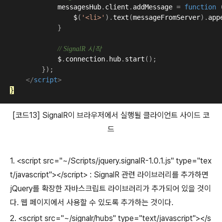
messagesHub
.
client
.
addMessage
=
function
$
(
'<li>'
).
text
(
messageFromServer
).
app
}
// SignalR 시작
$
.
connection
.
hub
.
start
();
});
</
script
>
}
[코드13] SignalR이 브라우저에서 실행될 클라이언트 사이드 코
드
1. <script src="~/Scripts/jquery.signalR-1.0.1.js" type="tex
t/javascript"></script> : SignalR 관련 라이브러리를 추가하면
jQuery를 확장한 자바스크립트 라이브러리가 추가되어 있을 것이
다. 웹 페이지에서 사용할 수 있도록 추가하는 것이다.
2. <script src="~/signalr/hubs" type="text/javascript"></s