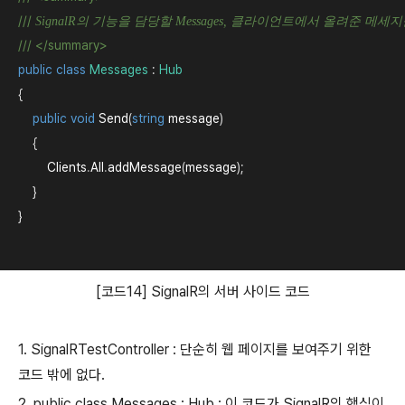
///
 SignalR의 기능을 담당할 Messages, 클라이언트에서 올려준 
///
</summary>
public
class
Messages
 : 
Hub
{

public
void
Send
(
string
message
)

    {

Clients
.
All
.
addMessage
(
message
);

    }

}
[코드14] SignalR의 서버 사이드 코드
1. SignalRTestController : 단순히 웹 페이지를 보여주기 위한
코드 밖에 없다.
2. public class Messages : Hub : 이 코드가 SignalR의 핵심이