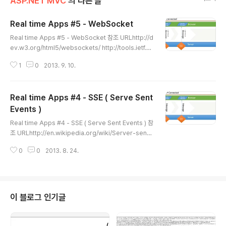
ASP.NET MVC
의 다른 글
Real time Apps #5 - WebSocket
글 내용
Real time Apps #5 - WebSocket 참조 URLhttp://d
ev.w3.org/html5/websockets/ http://tools.ietf.or
g/html/rfc6455 http://www.infoq.com/articles/W
1
0
2013. 9. 10.
eb-Sockets-Proxy-Servers http://en.wikipedia.
org/wiki/Protocol_overhead http://html5please.
com/https://github.com/gimite/web-socket-js -
Real time Apps #4 - SSE ( Serve Sent
WebSocket polyfill library http://weblogs.asp.ne
t/dwahlin/archive/2013/04/13/building-an-html5
Events )
글 내용
-web-sockets-server-with-asp-..
Real time Apps #4 - SSE ( Serve Sent Events ) 참
조 URLhttp://en.wikipedia.org/wiki/Server-sent_
events - 위키피디아http://www.w3schools.com/ht
0
0
2013. 8. 24.
ml/html5_serversentevents.asp https://today.ja
va.net/article/2010/03/31/html5-server-push-t
echnologies-part-1#sse http://www.w3.org/TR/
2012/WD-eventsource-20120426/ http://techb
rij.com/real-time-chart-html5-push-sse-asp-n
이 블로그 인기글
et-web-api http://m.mkexdev.net/71 목차Pollin..