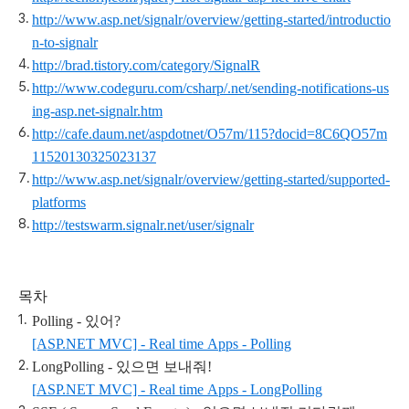
http://www.asp.net/signalr/overview/getting-started/introductio
n-to-signalr
http://brad.tistory.com/category/SignalR
http://www.codeguru.com/csharp/.net/sending-notifications-us
ing-asp.net-signalr.htm
http://cafe.daum.net/aspdotnet/O57m/115?docid=8C6QO57m
11520130325023137
http://www.asp.net/signalr/overview/getting-started/supported-
platforms
http://testswarm.signalr.net/user/signalr
목차
Polling - 있어?
[ASP.NET MVC] - Real time Apps - Polling
LongPolling - 있으면 보내줘!
[
ASP.NET MVC] - Real time Apps - LongPolling