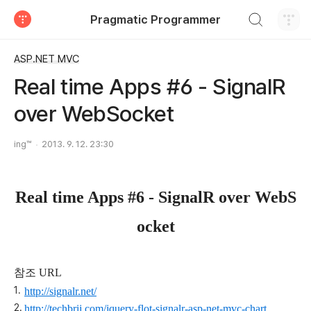
검색하기
Pragmatic Programmer
티스토리
ASP.NET MVC
Real time Apps #6 - SignalR
over WebSocket
ing™
2013. 9. 12. 23:30
Real time Apps #6 - SignalR over WebS
ocket
참조 URL
http://signalr.net/
http://techbrij.com/jquery-flot-signalr-asp-net-mvc-chart