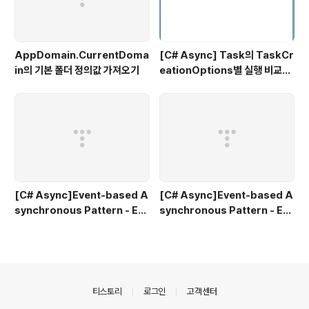
AppDomain.CurrentDoma
[C# Async] Task의 TaskCr
in의 기본 폴더 정의값 가져오기
eationOptions별 실행 비교와
ThreadPool의 관계 (SetMin
Threads SetMaxThreads)
#1
[C# Async]Event-based A
[C# Async]Event-based A
synchronous Pattern - EA
synchronous Pattern - EA
P(4) Async #6
P(3) Async #5
의안내
티스토리
로그인
고객센터