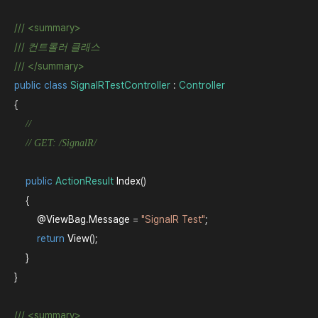
///
<summary>
///
 컨트롤러 클래스
///
</summary>
public
class
SignalRTestController
 : 
Controller
{

//
// GET: /SignalR/
public
ActionResult
Index
()

    {

@ViewBag
.
Message
=
"SignalR Test"
;

return
View
();

    }

}

///
<summary>